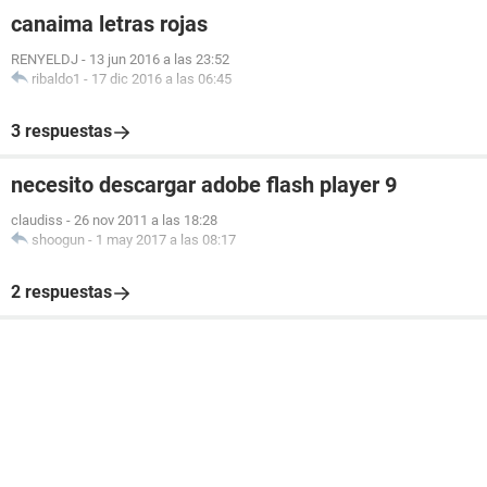
canaima letras rojas
RENYELDJ
-
13 jun 2016 a las 23:52
ribaldo1
-
17 dic 2016 a las 06:45
3 respuestas
necesito descargar adobe flash player 9
claudiss
-
26 nov 2011 a las 18:28
shoogun
-
1 may 2017 a las 08:17
2 respuestas