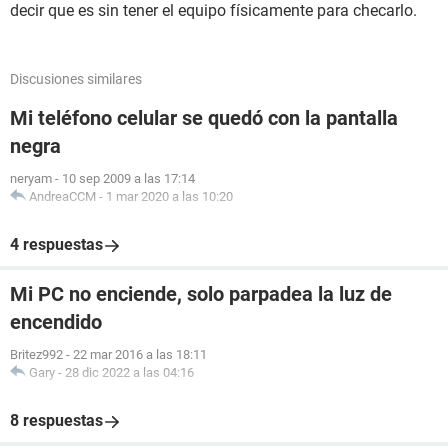
decir que es sin tener el equipo físicamente para checarlo.
Discusiones similares
Mi teléfono celular se quedó con la pantalla
negra
neryam
-
10 sep 2009 a las 17:14
AndreaCCM
-
1 mar 2020 a las 10:20
4 respuestas
Mi PC no enciende, solo parpadea la luz de
encendido
Britez992
-
22 mar 2016 a las 18:11
Gary
-
28 dic 2022 a las 04:16
8 respuestas