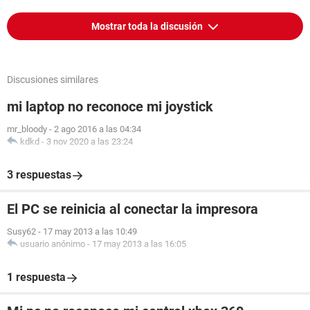
Mostrar toda la discusión
Discusiones similares
mi laptop no reconoce mi joystick
mr_bloody
-
2 ago 2016 a las 04:34
kdkd
-
3 nov 2020 a las 23:24
3 respuestas
El PC se reinicia al conectar la impresora
Susy62
-
17 may 2013 a las 10:49
usuario anónimo
-
17 may 2013 a las 16:05
1 respuesta