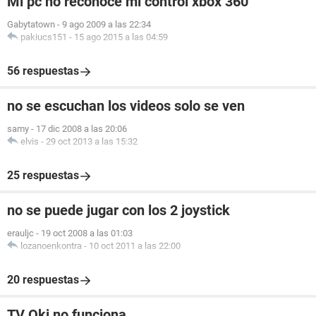
Mi pc no reconoce mi control xbox 360
Gabytatown
-
9 ago 2009 a las 22:34
pakiucs151
-
15 ago 2015 a las 04:59
56 respuestas
no se escuchan los videos solo se ven
samy
-
17 dic 2008 a las 20:06
elvis
-
29 oct 2013 a las 15:32
25 respuestas
no se puede jugar con los 2 joystick
erauljc
-
19 oct 2008 a las 01:03
lozanoenkontra
-
10 oct 2011 a las 22:00
20 respuestas
TV Oki no funciona