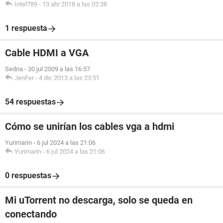
Intel789
-
13 abr 2018 a las 02:38
1 respuesta
Cable HDMI a VGA
Sedna
-
30 jul 2009 a las 16:57
JenFer
-
4 dic 2013 a las 23:51
54 respuestas
Cómo se unirían los cables vga a hdmi
Yurimarin
-
6 jul 2024 a las 21:06
Yurimarin
-
6 jul 2024 a las 21:06
0 respuestas
Mi uTorrent no descarga, solo se queda en
conectando