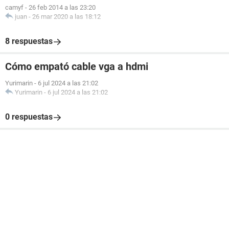
camyf
-
26 feb 2014 a las 23:20
juan
-
26 mar 2020 a las 18:12
8 respuestas
Cómo empató cable vga a hdmi
Yurimarin
-
6 jul 2024 a las 21:02
Yurimarin
-
6 jul 2024 a las 21:02
0 respuestas