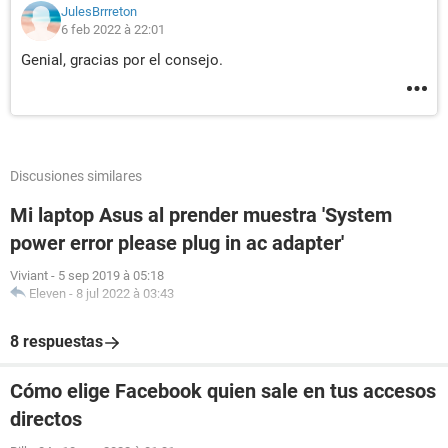
JulesBrrreton
6 feb 2022 à 22:01
Genial, gracias por el consejo.
Discusiones similares
Mi laptop Asus al prender muestra 'System
power error please plug in ac adapter'
Viviant
-
5 sep 2019 à 05:18
Eleven
-
8 jul 2022 à 03:43
8 respuestas
Cómo elige Facebook quien sale en tus accesos
directos