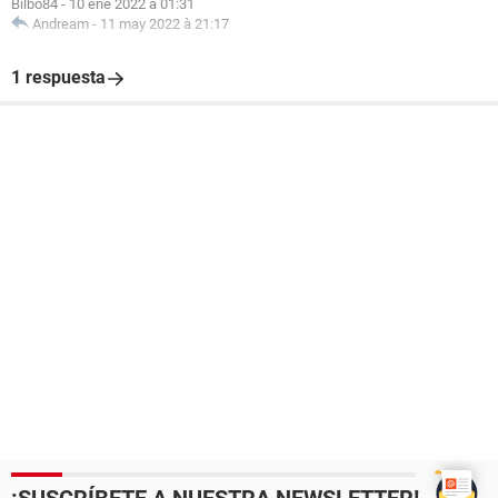
Bilbo84
-
10 ene 2022 à 01:31
Andream
-
11 may 2022 à 21:17
1 respuesta