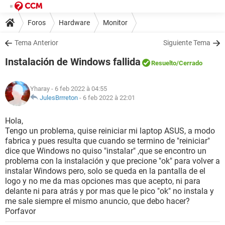
Foros
Hardware
Monitor
Tema Anterior
Siguiente Tema
Instalación de Windows fallida
Resuelto
/Cerrado
Yharay
- 6 feb 2022 à 04:55
JulesBrrreton
-
6 feb 2022 à 22:01
Hola,
Tengo un problema, quise reiniciar mi laptop ASUS, a modo
fabrica y pues resulta que cuando se termino de "reiniciar"
dice que Windows no quiso "instalar" ,que se encontro un
problema con la instalación y que precione "ok" para volver a
instalar Windows pero, solo se queda en la pantalla de el
logo y no me da mas opciones mas que acepto, ni para
delante ni para atrás y por mas que le pico "ok" no instala y
me sale siempre el mismo anuncio, que debo hacer?
Porfavor