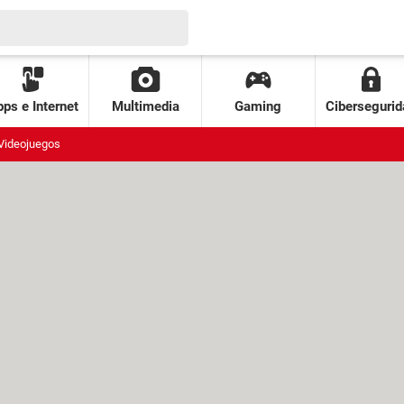
ps e Internet
Multimedia
Gaming
Cibersegurid
Videojuegos