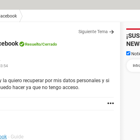
Facebook
Siguiente Tema
¡SU
cebook
NEW
Resuelto
/Cerrado
Noti
4
03:54
la quiero recuperar por mis datos personales y si
puedo hacer ya que no tengo acceso.
ook
- Guide