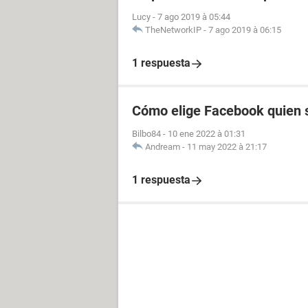
Lucy
-
7 ago 2019 à 05:44
TheNetworkIP
-
7 ago 2019 à 06:15
1 respuesta
Cómo elige Facebook quien s
Bilbo84
-
10 ene 2022 à 01:31
Andream
-
11 may 2022 à 21:17
1 respuesta