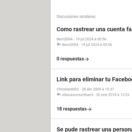
Discusiones similares
Como rastrear una cuenta fal
Bem2004
-
19 jul 2024 à 00:56
Bem2004
-
19 jul 2024 à 00:56
0 respuestas
Link para eliminar tu Facebo
ChristianM33
-
28 abr 2009 à 19:37
eliasasumumbami
-
20 ene 2018 à 13:23
18 respuestas
Se pude rastrear una perso