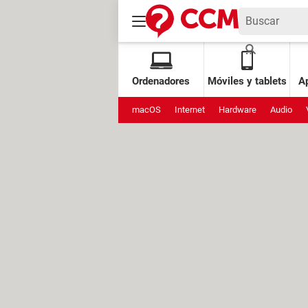
Ordenadores
Móviles y tablets
Ap
macOS
Internet
Hardware
Audio