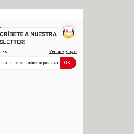
SCRÍBETE A NUESTRA
SLETTER!
cias
Ver un ejemplo