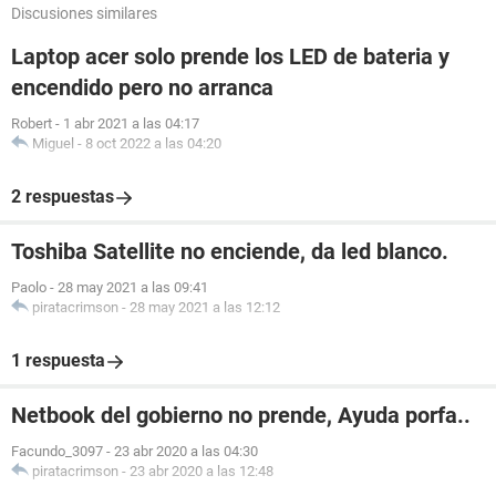
Discusiones similares
Laptop acer solo prende los LED de bateria y
encendido pero no arranca
Robert
-
1 abr 2021 a las 04:17
Miguel
-
8 oct 2022 a las 04:20
2 respuestas
Toshiba Satellite no enciende, da led blanco.
Paolo
-
28 may 2021 a las 09:41
piratacrimson
-
28 may 2021 a las 12:12
1 respuesta
Netbook del gobierno no prende, Ayuda porfa..
Facundo_3097
-
23 abr 2020 a las 04:30
piratacrimson
-
23 abr 2020 a las 12:48