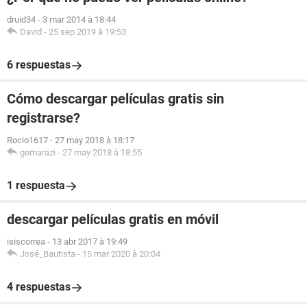
druid34
-
3 mar 2014 à 18:44
David
-
25 sep 2019 à 19:53
6 respuestas
Cómo descargar películas gratis sin
registrarse?
Rocio1617
-
27 may 2018 à 18:17
gemarazi
-
27 may 2018 à 18:55
1 respuesta
descargar películas gratis en móvil
isiscorrea
-
13 abr 2017 à 19:49
José_Bautista
-
15 mar 2020 à 20:04
4 respuestas