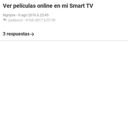
Ver películas online en mi Smart TV
Ngrojse
-
8 ago 2016 à 23:45
padawzn
-
9 feb 2017 à 07:59
3 respuestas