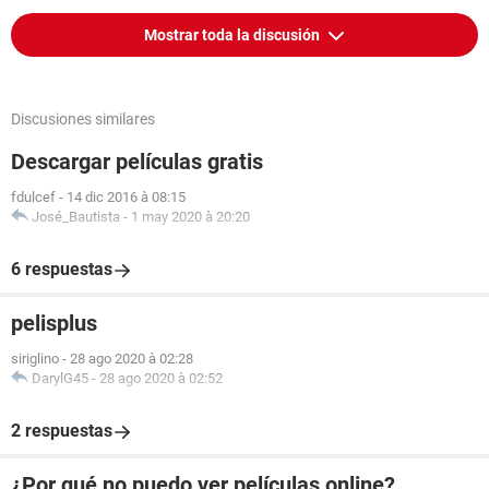
Mostrar toda la discusión
Discusiones similares
Descargar películas gratis
fdulcef
-
14 dic 2016 à 08:15
José_Bautista
-
1 may 2020 à 20:20
6 respuestas
pelisplus
siriglino
-
28 ago 2020 à 02:28
DarylG45
-
28 ago 2020 à 02:52
2 respuestas
¿Por qué no puedo ver películas online?