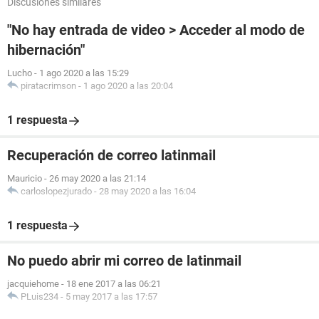
Discusiones similares
"No hay entrada de video > Acceder al modo de
hibernación"
Lucho
-
1 ago 2020 a las 15:29
piratacrimson
-
1 ago 2020 a las 20:04
1 respuesta
Recuperación de correo latinmail
Mauricio
-
26 may 2020 a las 21:14
carloslopezjurado
-
28 may 2020 a las 16:04
1 respuesta
No puedo abrir mi correo de latinmail
jacquiehome
-
18 ene 2017 a las 06:21
PLuis234
-
5 may 2017 a las 17:57