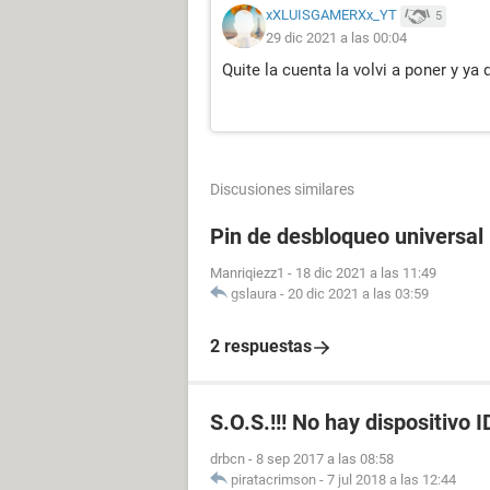
xXLUISGAMERXx_YT
5
29 dic 2021 a las 00:04
Quite la cuenta la volvi a poner y ya
Discusiones similares
Pin de desbloqueo universal
Manriqiezz1
-
18 dic 2021 a las 11:49
gslaura
-
20 dic 2021 a las 03:59
2 respuestas
S.O.S.!!! No hay dispositivo I
drbcn
-
8 sep 2017 a las 08:58
piratacrimson
-
7 jul 2018 a las 12:44