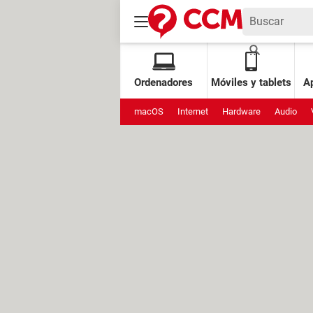
Ordenadores
Móviles y tablets
Ap
macOS
Internet
Hardware
Audio