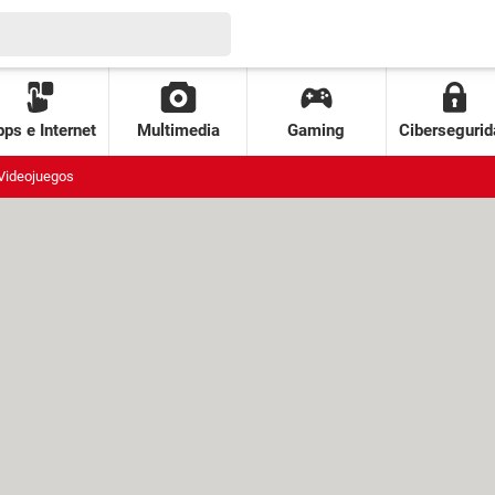
ps e Internet
Multimedia
Gaming
Cibersegurid
Videojuegos