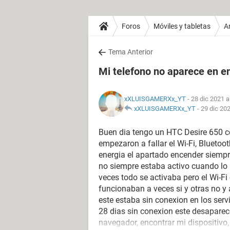
Foros
Móviles y tabletas
A
Tema Anterior
Mi telefono no aparece en en
xXLUISGAMERXx_YT
- 28 dic 2021 a
xXLUISGAMERXx_YT
-
29 dic 202
Buen dia tengo un HTC Desire 650 co
empezaron a fallar el Wi-Fi, Bluetoo
energia el apartado encender siemp
no siempre estaba activo cuando lo 
veces todo se activaba pero el Wi-F
funcionaban a veces si y otras no y
este estaba sin conexion en los serv
28 dias sin conexion este desaparec
navegador, encontrar mi dispositivo, 