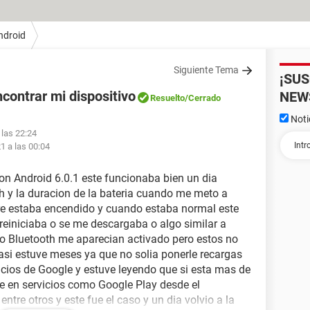
ndroid
Siguiente Tema
¡SU
contrar mi dispositivo
NEW
Resuelto
/Cerrado
Noti
 las 22:24
1 a las 00:04
n Android 6.0.1 este funcionaba bien un dia
th y la duracion de la bateria cuando me meto a
re estaba encendido y cuando estaba normal este
reiniciaba o se me descargaba o algo similar a
i o Bluetooth me aparecian activado pero estos no
 asi estuve meses ya que no solia ponerle recargas
icios de Google y estuve leyendo que si esta mas de
e en servicios como Google Play desde el
entre otros y este fue el caso y un dia volvio a la