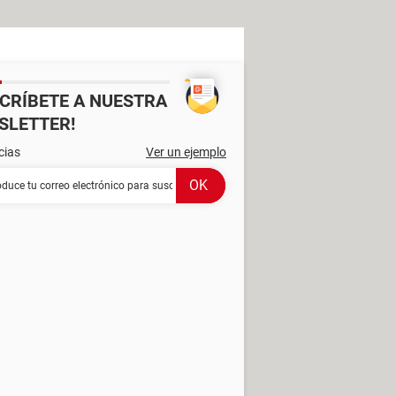
SCRÍBETE A NUESTRA
SLETTER!
cias
Ver un ejemplo