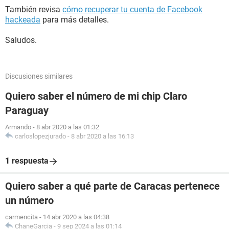
También revisa
cómo recuperar tu cuenta de Facebook
hackeada
para más detalles.
Saludos.
Discusiones similares
Quiero saber el número de mi chip Claro
Paraguay
Armando
-
8 abr 2020 a las 01:32
carloslopezjurado
-
8 abr 2020 a las 16:13
1 respuesta
Quiero saber a qué parte de Caracas pertenece
un número
carmencita
-
14 abr 2020 a las 04:38
ChaneGarcia
-
9 sep 2024 a las 01:14