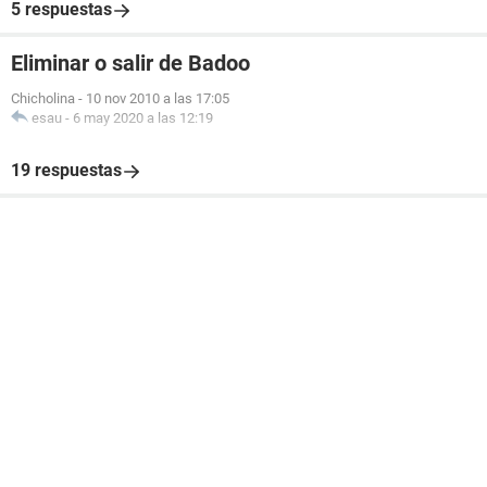
5 respuestas
Eliminar o salir de Badoo
Chicholina
-
10 nov 2010 a las 17:05
esau
-
6 may 2020 a las 12:19
19 respuestas