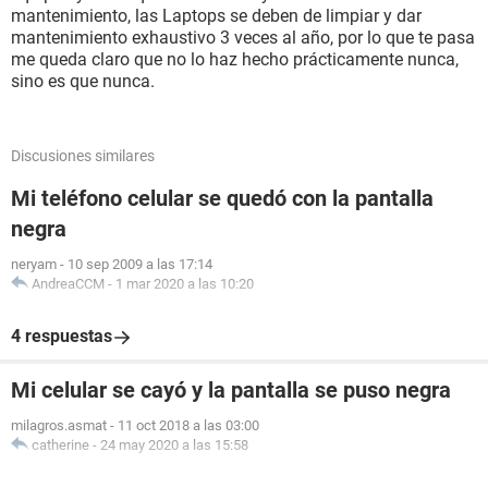
mantenimiento, las Laptops se deben de limpiar y dar
mantenimiento exhaustivo 3 veces al año, por lo que te pasa
me queda claro que no lo haz hecho prácticamente nunca,
sino es que nunca.
Discusiones similares
Mi teléfono celular se quedó con la pantalla
negra
neryam
-
10 sep 2009 a las 17:14
AndreaCCM
-
1 mar 2020 a las 10:20
4 respuestas
Mi celular se cayó y la pantalla se puso negra
milagros.asmat
-
11 oct 2018 a las 03:00
catherine
-
24 may 2020 a las 15:58