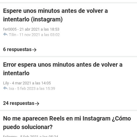
Espere unos minutos antes de volver a
intentarlo (instagram)
fer0005
-
21 abr 2021 a las 18:53
Tilin
-
11 nov 2021 a las 03:02
6 respuestas
Error espera unos minutos antes de volver a
intentarlo
Lily
-
4 mar 2021 a las 14:05
Ixa
-
5 feb 2023 a las 15:39
24 respuestas
No me aparecen Reels en mi Instagram ¿Cómo
puedo solucionar?
feliprmv
-
5 feb 2021 a las 05:24