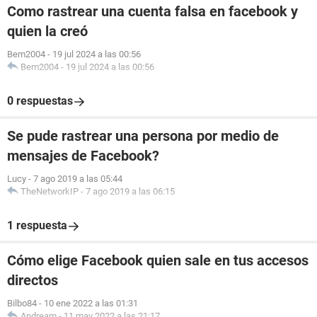
Como rastrear una cuenta falsa en facebook y
quien la creó
Bem2004
-
19 jul 2024 a las 00:56
Bem2004
-
19 jul 2024 a las 00:56
0 respuestas
Se pude rastrear una persona por medio de
mensajes de Facebook?
Lucy
-
7 ago 2019 a las 05:44
TheNetworkIP
-
7 ago 2019 a las 06:15
1 respuesta
Cómo elige Facebook quien sale en tus accesos
directos
Bilbo84
-
10 ene 2022 a las 01:31
Andream
-
11 may 2022 a las 21:17