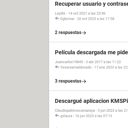
Recuperar usuario y contras
Leydis
-
14 oct 2021 a las 23:56
Eglismar
-
20 oct 2023 a las 17:58
2 respuestas
Película descargada me pid
Juancarlos19845
-
3 abr 2017 a las 11:22
Yeseniamaldonado
-
17 ene 2023 a las 22
3 respuestas
Descargué aplicacion KMSPi
Claudiopatriciocaroaraya
-
3 jun 2023 a las 21
gslaura
-
16 jun 2023 a las 07:13