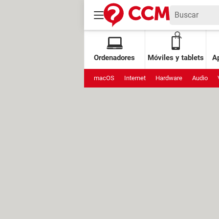
Ordenadores
Móviles y tablets
Ap
macOS
Internet
Hardware
Audio