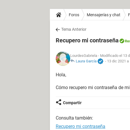
Foros
Mensajerías y chat
Tema Anterior
Recupero mi contraseña
Re
LourdesGabriela
- Modificado el 13 d
Laura García
-
13 dic 2021 a 
Hola,
Cómo recupero mi contraseña de m
Compartir
Consulta también:
Recupero mi contraseña