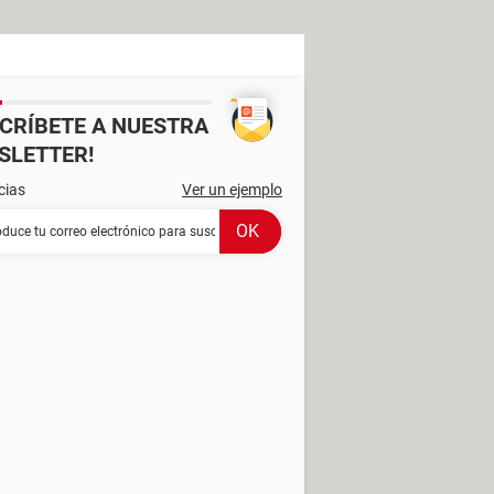
SCRÍBETE A NUESTRA
SLETTER!
cias
Ver un ejemplo