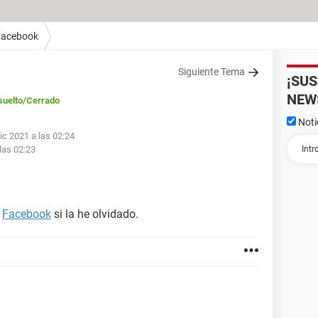
Facebook
Siguiente Tema
¡SU
NEW
suelto
/Cerrado
Noti
ic 2021 a las 02:24
las 02:23
i
Facebook
si la he olvidado.