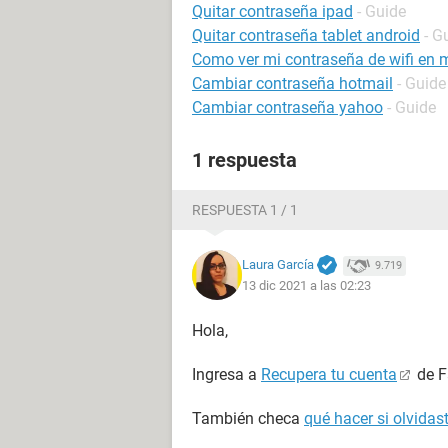
Quitar contraseña ipad
- Guide
Quitar contraseña tablet android
- G
Como ver mi contraseña de wifi en m
Cambiar contraseña hotmail
- Guide
Cambiar contraseña yahoo
- Guide
1 respuesta
RESPUESTA 1 / 1
Laura García
9.719
13 dic 2021 a las 02:23
Hola,
Ingresa a
Recupera tu cuenta
de F
También checa
qué hacer si olvida