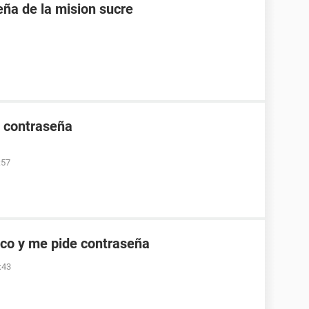
eña de la mision sucre
e contraseña
:57
co y me pide contraseña
:43