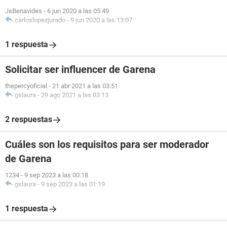
JsBenavides
-
6 jun 2020 a las 05:49
carloslopezjurado
-
9 jun 2020 a las 13:07
1 respuesta
Solicitar ser influencer de Garena
thepercyoficial
-
21 abr 2021 a las 03:51
gslaura
-
29 ago 2021 a las 03:13
2 respuestas
Cuáles son los requisitos para ser moderador
de Garena
1234
-
9 sep 2023 a las 00:18
gslaura
-
9 sep 2023 a las 01:19
1 respuesta