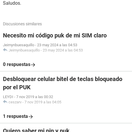
Saludos.
Discusiones similares
Necesito mi código puk de mi SIM claro
Jeimynbuesaquillo
-
23 may 2024 a las 04:53
Jeimynbuesaquillo
-
23 may 2024 a las 04:53
0 respuestas
Desbloquear celular bitel de teclas bloqueado
por el PUK
LEYDI
-
7 nov 2019 a las 00:32
ceszarv
-
7 nov 2019 a las 04:05
1 respuesta
Quiero saber mi pin y puk