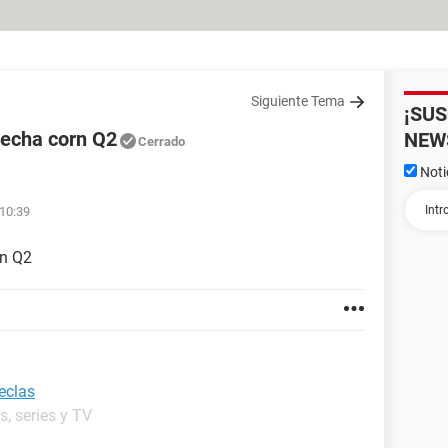
Siguiente Tema
¡SU
lecha corn Q2
NEW
Cerrado
Noti
 10:39
rn Q2
eclas
s, series y TV