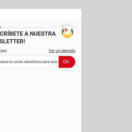
SCRÍBETE A NUESTRA
SLETTER!
cias
Ver un ejemplo