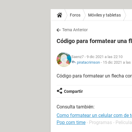
Foros
Móviles y tabletas
Tema Anterior
Código para formatear una f
Saenz7
- 9 dic 2021 a las 22:10
piratacrimson
-
15 dic 2021 a las
Código para formatear un flecha co
Compartir
Consulta también:
Como formatear un celular corn de t
Pop corn time
- Programas - Película