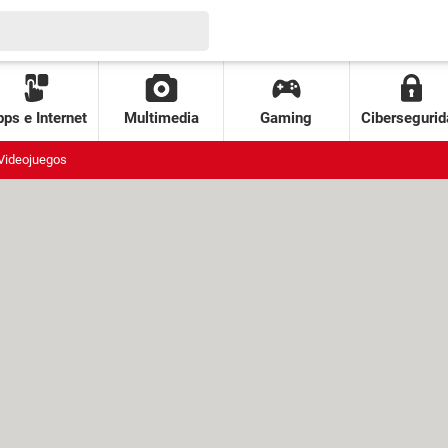
ps e Internet
Multimedia
Gaming
Cibersegurid
Videojuegos