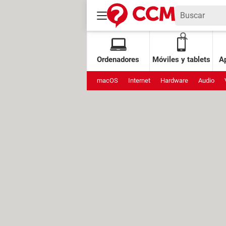
Ordenadores
Móviles y tablets
Ap
macOS
Internet
Hardware
Audio