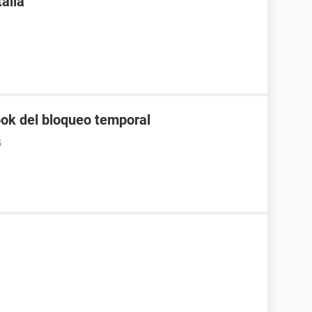
alla
k del bloqueo temporal
5