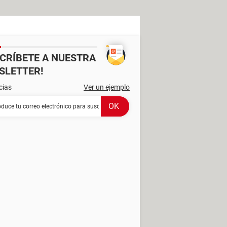
SCRÍBETE A NUESTRA
SLETTER!
cias
Ver un ejemplo