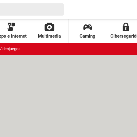
ps e Internet
Multimedia
Gaming
Cibersegurid
Videojuegos