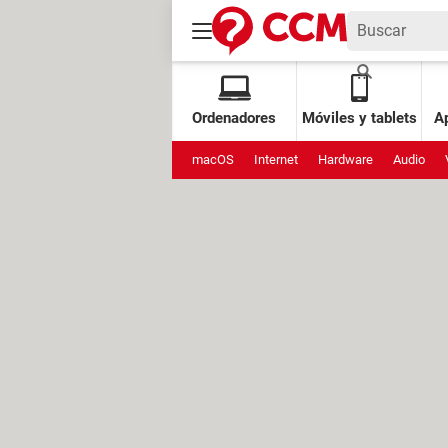
Ordenadores
Móviles y tablets
Ap
macOS
Internet
Hardware
Audio