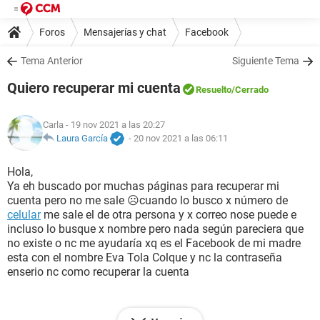
Foros
Mensajerías y chat
Facebook
Tema Anterior
Siguiente Tema
Quiero recuperar mi cuenta
Resuelto
/Cerrado
Carla
- 19 nov 2021 a las 20:27
Laura García
-
20 nov 2021 a las 06:11
Hola,
Ya eh buscado por muchas páginas para recuperar mi
cuenta pero no me sale ☹cuando lo busco x número de
celular
me sale el de otra persona y x correo nose puede e
incluso lo busque x nombre pero nada según pareciera que
no existe o nc me ayudaría xq es el Facebook de mi madre
esta con el nombre Eva Tola Colque y nc la contraseña
enserio nc como recuperar la cuenta