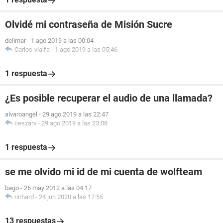
Olvidé mi contraseña de Misión Sucre
delimar
-
1 ago 2019 a las 00:04
Carlos-vialfa
-
1 ago 2019 a las 05:46
1 respuesta
¿Es posible recuperar el audio de una llamada?
alvaroangel
-
29 ago 2019 a las 22:47
ceszarv
-
29 ago 2019 a las 23:08
1 respuesta
se me olvido mi id de mi cuenta de wolfteam
bago
-
26 may 2012 a las 04:17
richard
-
24 jun 2020 a las 17:55
13 respuestas