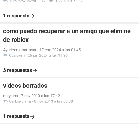
TheOneAboveAll
-
17 ene 2022 a las 22:22
1 respuesta
como puedo recuperar a un amigo que elimine
de roblox
Ayudenmeporfavor
-
17 ene 2024 a las 01:45
Casiccm
-
25 jun 2024 a las 19:36
3 respuestas
videos borrados
noryluna
-
7 nov 2013 a las 17:42
Carlos-vialfa
-
8 nov 2013 a las 03:38
1 respuesta