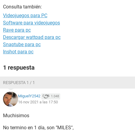
Consulta también:
Videojuegos para PC
Software para videojuegos
Rave para pc
Descargar wattpad para pc
Snaptube para pc
Inshot para pc
1 respuesta
RESPUESTA 1 / 1
MiguelY2542
1.048
16 nov 2021 a las 17:50
Muchisimos
No termino en 1 día, son "MILES",