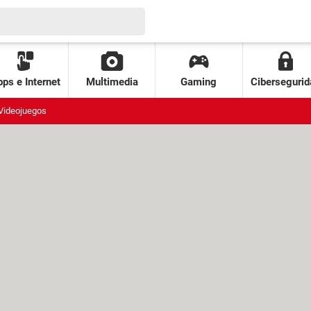
ps e Internet
Multimedia
Gaming
Cibersegurid
Videojuegos