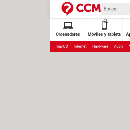
Ordenadores
Móviles y tablets
Ap
macOS
Internet
Hardware
Audio