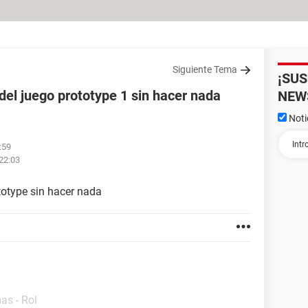
Siguiente Tema
¡SU
el juego prototype 1 sin hacer nada
NEW
Noti
:59
 22:03
otype sin hacer nada
as - Rol