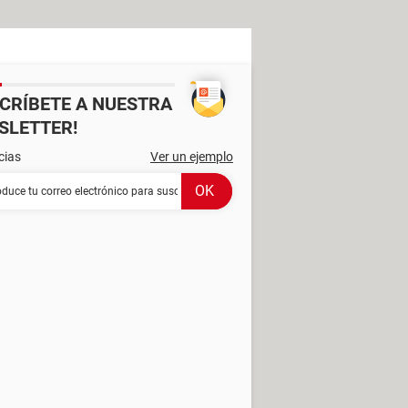
SCRÍBETE A NUESTRA
SLETTER!
cias
Ver un ejemplo