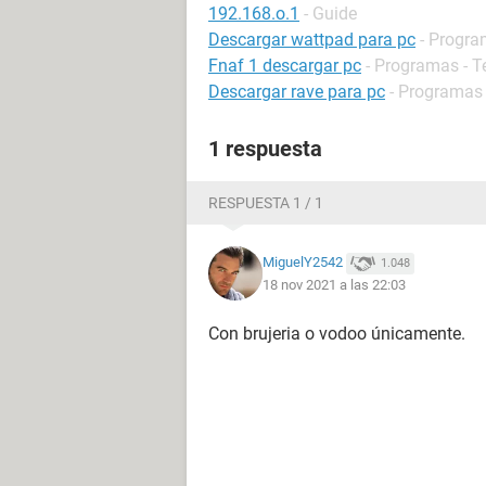
192.168.o.1
- Guide
Descargar wattpad para pc
- Progra
Fnaf 1 descargar pc
- Programas - T
Descargar rave para pc
- Programas -
1 respuesta
RESPUESTA 1 / 1
MiguelY2542
1.048
18 nov 2021 a las 22:03
Con brujeria o vodoo únicamente.