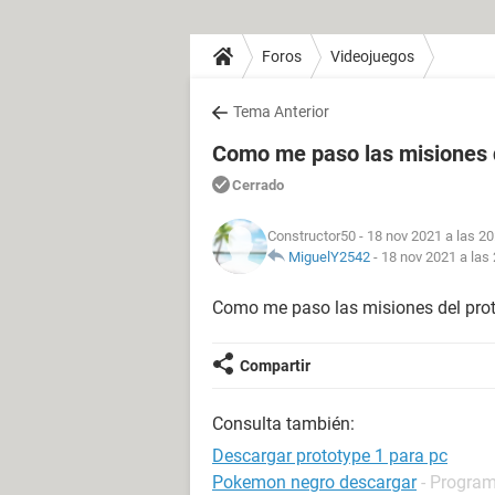
Foros
Videojuegos
Tema Anterior
Como me paso las misiones d
Cerrado
Constructor50
- 18 nov 2021 a las 20
MiguelY2542
-
18 nov 2021 a las
Como me paso las misiones del prot
Compartir
Consulta también:
Descargar prototype 1 para pc
Pokemon negro descargar
- Program