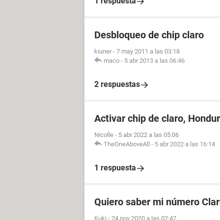
1 respuesta
Desbloqueo de chip claro
kiuner
-
7 may 2011 a las 03:18
maco
-
5 abr 2013 a las 06:46
2 respuestas
Activar chip de claro, Hondu
Nicolle
-
5 abr 2022 a las 05:06
TheOneAboveAll
-
5 abr 2022 a las 16:14
1 respuesta
Quiero saber mi número Cla
Kuki
-
24 nov 2020 a las 02:47