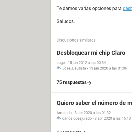
Te damos varias opciones para
desb
Saludos.
Discusiones similares
Desbloquear mi chip Claro
euge
-
15 jun 2012 a las 00:34
José_Bautista
-
13 jun 2020 a las 01:06
75 respuestas
Quiero saber el número de m
Armando
-
8 abr 2020 a las 01:32
carloslopezjurado
-
8 abr 2020 a las 16:13