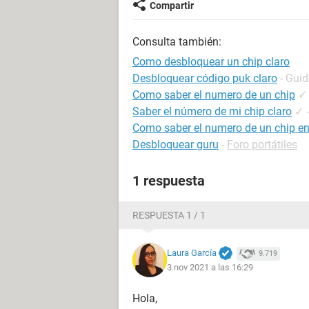
Compartir
Consulta también:
Como desbloquear un chip claro
Desbloquear código puk claro
- Guid
Como saber el numero de un chip
✓
Saber el número de mi chip claro
✓
Como saber el numero de un chip en
Desbloquear guru
-
Foro portátiles
1 respuesta
RESPUESTA 1 / 1
Laura García
9.719
3 nov 2021 a las 16:29
Hola,