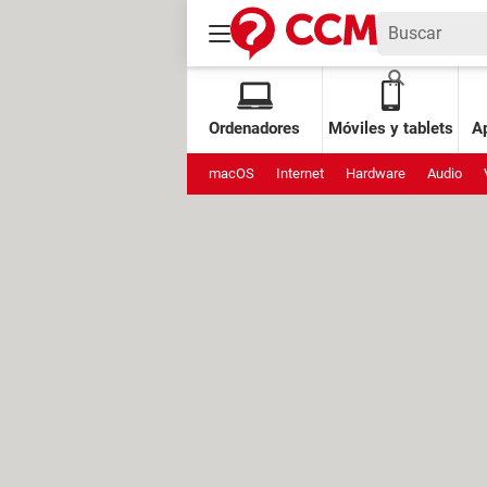
Ordenadores
Móviles y tablets
Ap
macOS
Internet
Hardware
Audio