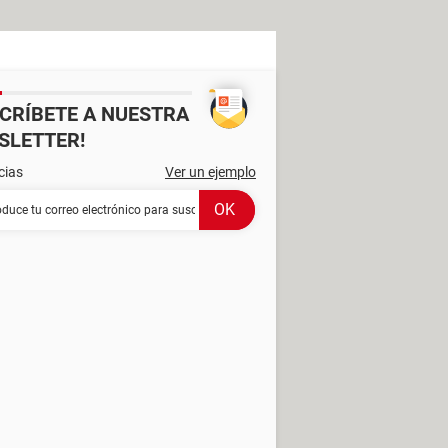
SCRÍBETE A NUESTRA
SLETTER!
cias
Ver un ejemplo