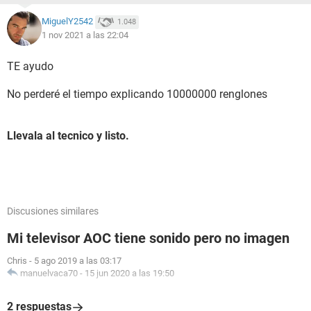
MiguelY2542
1.048
1 nov 2021 a las 22:04
TE ayudo
No perderé el tiempo explicando 10000000 renglones
Llevala al tecnico y listo.
Discusiones similares
Mi televisor AOC tiene sonido pero no imagen
Chris
-
5 ago 2019 a las 03:17
manuelvaca70
-
15 jun 2020 a las 19:50
2 respuestas