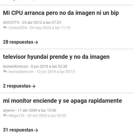
Mi CPU arranca pero no da imagen ni un bip
ADOCITO
-
23 abr 2012 a las 07:23
Costa2024
-
24 may 2024 a las 11:10
28 respuestas
televisor hyundai prende y no da imagen
leonardorincon
-
8 jun 2019 a las 02:38
leonardorincon
-
12 jun 2019 a las 05:12
2 respuestas
mi monitor enciende y se apaga rapidamente
arjavivi
-
11 abr 2009 a las 15:08
Maga123
-
29 oct 2023 a las 03:53
31 respuestas