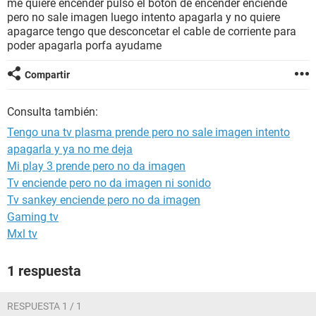
me quiere encender pulso el boton de encender enciende
pero no sale imagen luego intento apagarla y no quiere
apagarce tengo que desconcetar el cable de corriente para
poder apagarla porfa ayudame
Compartir
Consulta también:
Tengo una tv plasma prende pero no sale imagen intento
apagarla y ya no me deja
Mi play 3 prende pero no da imagen
Tv enciende pero no da imagen ni sonido
Tv sankey enciende pero no da imagen
Gaming tv
Mxl tv
1 respuesta
RESPUESTA 1 / 1