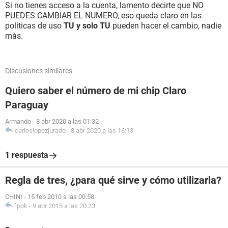
Si no tienes acceso a la cuenta, lamento decirte que NO
PUEDES CAMBIAR EL NUMERO, eso queda claro en las
políticas de uso
TU y solo TU
pueden hacer el cambio, nadie
màs.
Discusiones similares
Quiero saber el número de mi chip Claro
Paraguay
Armando
-
8 abr 2020 a las 01:32
carloslopezjurado
-
8 abr 2020 a las 16:13
1 respuesta
Regla de tres, ¿para qué sirve y cómo utilizarla?
CHINI
-
15 feb 2010 a las 00:58
`pok
-
9 abr 2015 a las 20:23