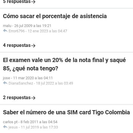
5 respuestas
Cómo sacar el porcentaje de asistencia
malu
-
26 jul 2009 a las 19:21
Error6796
-
12 ene 2023 a las 04:47
4 respuestas
El examen vale un 20% de la nota final y saqué
85, ¿qué nota tengo?
jose
-
11 mar 2020 a las 04:11
DianaSanchez
-
18 jul 2022 a las 03:49
2 respuestas
Saber el número de una SIM card Tigo Colombia
carlos pt
-
8 feb 2011 a las 04:54
jesus
-
11 jul 2019 a las 17:33