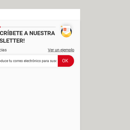
SCRÍBETE A NUESTRA
SLETTER!
cias
Ver un ejemplo