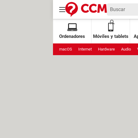
Ordenadores
Móviles y tablets
Ap
macOS
Internet
Hardware
Audio