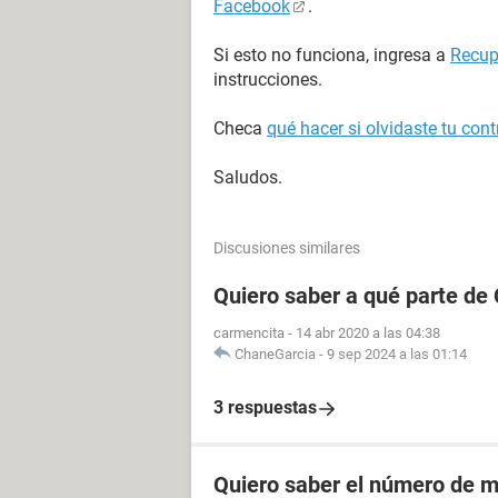
Facebook
.
Si esto no funciona, ingresa a
Recup
instrucciones.
Checa
qué hacer si olvidaste tu co
Saludos.
Discusiones similares
Quiero saber a qué parte de
carmencita
-
14 abr 2020 a las 04:38
ChaneGarcia
-
9 sep 2024 a las 01:14
3 respuestas
Quiero saber el número de m