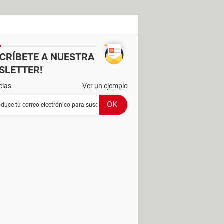
SCRÍBETE A NUESTRA
SLETTER!
cias
Ver un ejemplo