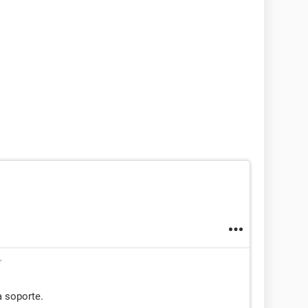
r
a soporte.