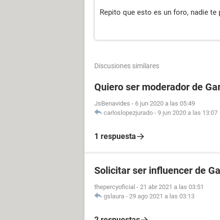
Repito que esto es un foro, nadie te
Discusiones similares
Quiero ser moderador de Gar
JsBenavides
-
6 jun 2020 a las 05:49
carloslopezjurado
-
9 jun 2020 a las 13:07
1 respuesta
Solicitar ser influencer de G
thepercyoficial
-
21 abr 2021 a las 03:51
gslaura
-
29 ago 2021 a las 03:13
2 respuestas