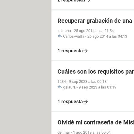
Recuperar grabación de una
luistena
-
25 ago 2014 a las 21:54
Carlos-vialfa
-
26 ago 2014 a las 04:13
1 respuesta
Cuáles son los requisitos p
1234
-
9 sep 2023 a las 00:18
gslaura
-
9 sep 2023 a las 01:19
1 respuesta
Olvidé mi contraseña de Mis
delimar
-
1 ago 2019 a las 00:04