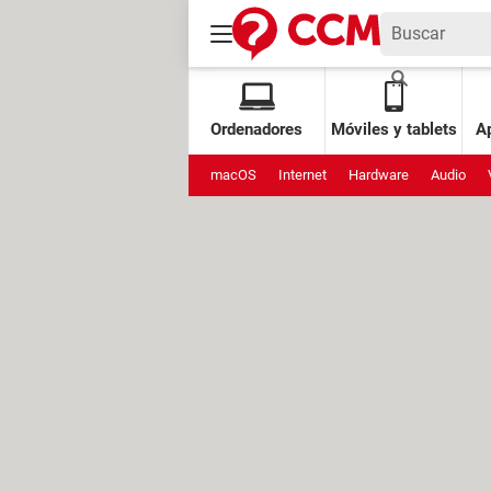
Ordenadores
Móviles y tablets
Ap
macOS
Internet
Hardware
Audio