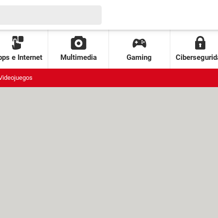
ps e Internet
Multimedia
Gaming
Cibersegurid
Videojuegos