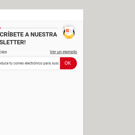
SCRÍBETE A NUESTRA
SLETTER!
cias
Ver un ejemplo