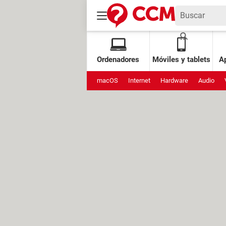
Ordenadores
Móviles y tablets
Ap
macOS
Internet
Hardware
Audio