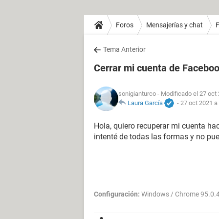
Foros
Mensajerías y chat
Tema Anterior
Cerrar mi cuenta de Faceboo
sonigianturco
- Modificado el 27 oct
Laura García
-
27 oct 2021 a
Hola, quiero recuperar mi cuenta h
intenté de todas las formas y no pued
Configuración:
Windows / Chrome 95.0.