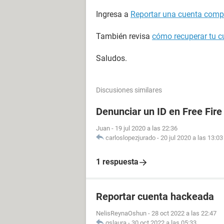
Ingresa a
Reportar una cuenta com
También revisa
cómo recuperar tu 
Saludos.
Discusiones similares
Denunciar un ID en Free Fire
Juan
-
19 jul 2020 a las 22:36
carloslopezjurado
-
20 jul 2020 a las 13:03
1 respuesta
Reportar cuenta hackeada
NelisReynaOshun
-
28 oct 2022 a las 22:47
gslaura
-
30 oct 2022 a las 05:33