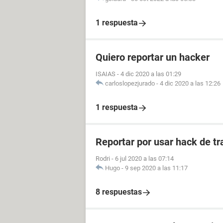
1 respuesta
Quiero reportar un hacker
ISAIAS
-
4 dic 2020 a las 01:29
carloslopezjurado
-
4 dic 2020 a las 12:26
1 respuesta
Reportar por usar hack de tr
Rodri
-
6 jul 2020 a las 07:14
Hugo
-
9 sep 2020 a las 11:17
8 respuestas