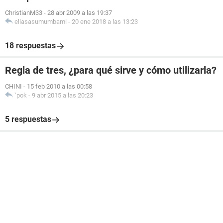
ChristianM33
-
28 abr 2009 a las 19:37
eliasasumumbami
-
20 ene 2018 a las 13:23
18 respuestas
Regla de tres, ¿para qué sirve y cómo utilizarla?
CHINI
-
15 feb 2010 a las 00:58
`pok
-
9 abr 2015 a las 20:23
5 respuestas