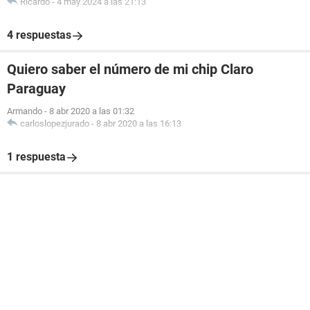
Ricardo
-
4 may 2024 a las 21:13
4 respuestas
Quiero saber el número de mi chip Claro
Paraguay
Armando
-
8 abr 2020 a las 01:32
carloslopezjurado
-
8 abr 2020 a las 16:13
1 respuesta