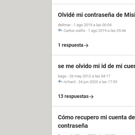
Olvidé mi contraseña de Mis
delimar
-
1 ago 2019 a las 00:04
Carlos-vialfa
-
1 ago 2019 a las 05:46
1 respuesta
se me olvido mi id de mi cu
bago
-
26 may 2012 a las 04:17
richard
-
24 jun 2020 a las 17:55
13 respuestas
Cómo recupero mi cuenta de 
contraseña