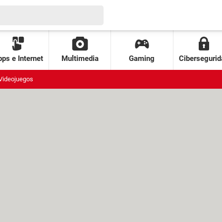
ps e Internet
Multimedia
Gaming
Cibersegurid
Videojuegos