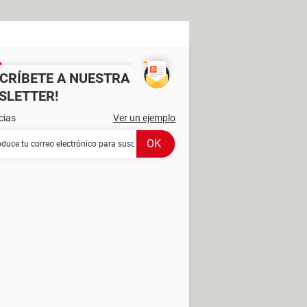
SCRÍBETE A NUESTRA
SLETTER!
cias
Ver un ejemplo