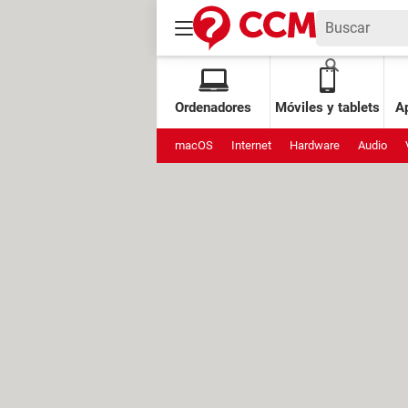
Ordenadores
Móviles y tablets
Ap
macOS
Internet
Hardware
Audio