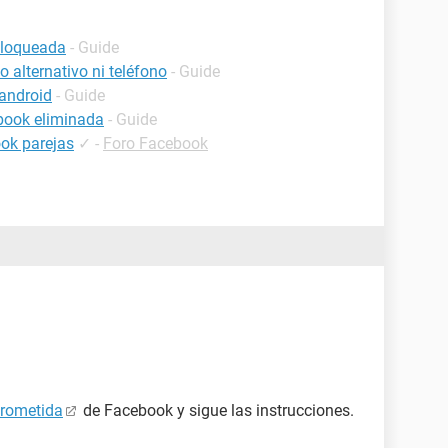
bloqueada
- Guide
 alternativo ni teléfono
- Guide
android
- Guide
book eliminada
- Guide
ok parejas
✓
-
Foro Facebook
prometida
de Facebook y sigue las instrucciones.