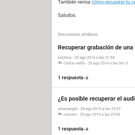
También revisa
cómo recuperar tu 
Saludos.
Discusiones similares
Recuperar grabación de una
luistena
-
25 ago 2014 a las 21:54
Carlos-vialfa
-
26 ago 2014 a las 04:13
1 respuesta
¿Es posible recuperar el aud
alvaroangel
-
29 ago 2019 a las 22:47
ceszarv
-
29 ago 2019 a las 23:08
1 respuesta