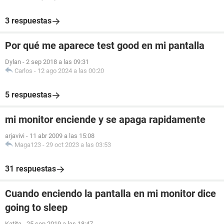
3 respuestas
Por qué me aparece test good en mi pantalla
Dylan
-
2 sep 2018 a las 09:31
Carlos
-
12 ago 2024 a las 00:20
5 respuestas
mi monitor enciende y se apaga rapidamente
arjavivi
-
11 abr 2009 a las 15:08
Maga123
-
29 oct 2023 a las 03:53
31 respuestas
Cuando enciendo la pantalla en mi monitor dice
going to sleep
Katita
-
25 sep 2019 a las 18:47