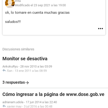
irrita
Modificado el 23 sep 2021 a las 19:00
ok, lo tomare en cuenta muchas gracias
saludos!!!
Discusiones similares
Monitor se desactiva
AnkokuRyu
-
28 nov 2010 a las 03:09
San
-
13 ene 2011 a las 08:59
3 respuestas
Cómo ingresar a la página de www.dose.gob.ve
adrianam.udola
-
17 jun 2014 a las 22:40
xavier may
-
3 jul 2016 a las 00:48