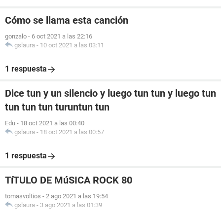
Cómo se llama esta canción
gonzalo
-
6 oct 2021 a las 22:16
gslaura
-
10 oct 2021 a las 03:11
1 respuesta
Dice tun y un silencio y luego tun tun y luego tun
tun tun tun turuntun tun
Edu
-
18 oct 2021 a las 00:40
gslaura
-
18 oct 2021 a las 00:57
1 respuesta
TíTULO DE MúSICA ROCK 80
tomasvoltios
-
2 ago 2021 a las 19:54
gslaura
-
3 ago 2021 a las 01:39