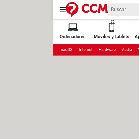
Ordenadores
Móviles y tablets
Ap
macOS
Internet
Hardware
Audio