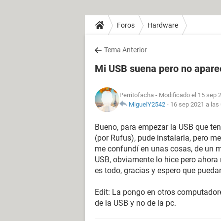
Foros
Hardware
Tema Anterior
Mi USB suena pero no aparec
Perritofacha
- Modificado el 15 sep 
MiguelY2542
-
16 sep 2021 a las
Bueno, para empezar la USB que ten
(por Rufus), pude instalarla, pero me
me confundí en unas cosas, de un m
USB, obviamente lo hice pero ahora 
es todo, gracias y espero que pued
Edit: La pongo en otros computador
de la USB y no de la pc.