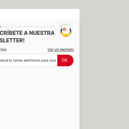
SCRÍBETE A NUESTRA
SLETTER!
cias
Ver un ejemplo