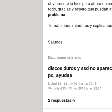
obviamente lo hice pero ahora no en
todo, gracias y espero que puedan 
problema
Tomate unos minutitos y explícanos 
Saludos.
Discusiones similares
discos duros y ssd no aparec
pc. ayudaa
lucho333
-
13 nov 2019 a las 02:15
lucho333
-
13 nov 2019 a las 22:34
2 respuestas