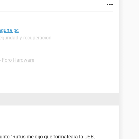
nguna pc
eguridad y recuperación
-
Foro Hardware
unto "Rufus me dijo que formateara la USB,