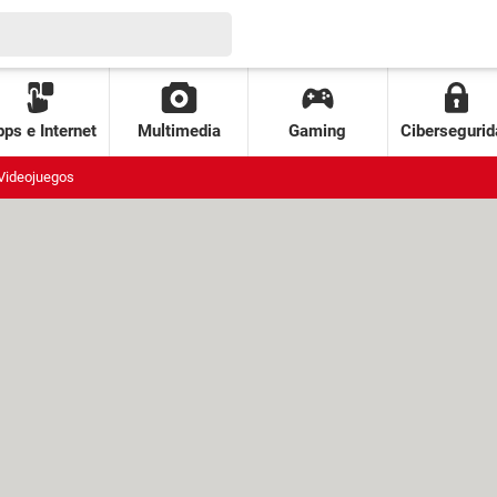
ps e Internet
Multimedia
Gaming
Cibersegurid
Videojuegos