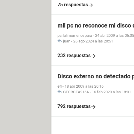
75 respuestas
mii pc no reconoce mi disco 
parlalimomenospara
-
24 abr 2009 a las 06:05
juan
-
26 ago 2024 a las 20:51
232 respuestas
Disco externo no detectado
efl
-
18 abr 2009 a las 20:16
GEORGEA216A
-
16 feb 2020 a las 18:01
792 respuestas