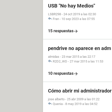
USB "No hay Medios"
LSBR298
-
24 oct 2019 a las 02:30
Fran
-
10 sep 2023 a las 07:55
15 respuestas
pendrive no aparece en adm 
almidas
-
23 mar 2015 a las 22:17
R2D2_WD
-
27 mar 2015 a las 11:53
10 respuestas
Cómo abrir mi administrador 
jose alberto
-
25 abr 2009 a las 01:22
Quenia
-
8 may 2019 a las 04:52