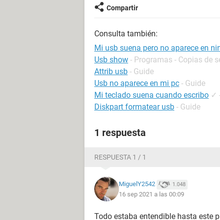
Compartir
Consulta también:
Mi usb suena pero no aparece en ni
Usb show
- Programas - Copias de s
Attrib usb
- Guide
Usb no aparece en mi pc
- Guide
Mi teclado suena cuando escribo
✓
Diskpart formatear usb
- Guide
1 respuesta
RESPUESTA 1 / 1
MiguelY2542
1.048
16 sep 2021 a las 00:09
Todo estaba entendible hasta este p