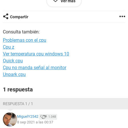
Ver más
Y gracias de antemano
Compartir
Configuración:
Android / Chrome 70.0.3538.110
Consulta también:
Problemas con el cpu
Cpu z
Ver temperatura cpu windows 10
Quick cpu
Cpu no manda señal al monitor
Unpark cpu
1 respuesta
RESPUESTA 1 / 1
MiguelY2542
1.048
8 sep 2021 a las 00:37