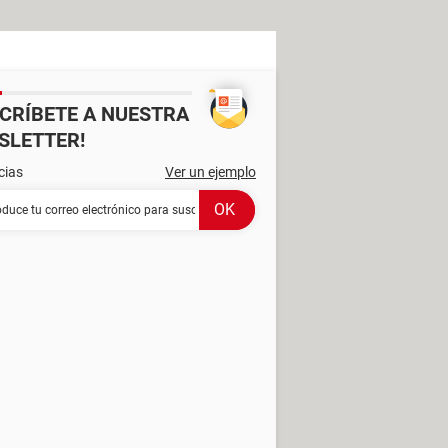
SCRÍBETE A NUESTRA
SLETTER!
cias
Ver un ejemplo