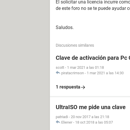
El solicitar una licencia incurre como
de este foro no se te puede ayudar c
Saludos.
Discusiones similares
Clave de activación para Pc 
scott
-
1 mar 2021 a las 01:18
piratacrimson
-
1 mar 2021 a las 14:30
1 respuesta
UltraISO me pide una clave
patriadi
-
20 nov 2017 a las 21:18
Eliener
-
18 oct 2018 a las 05:07