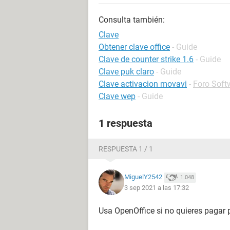
Consulta también:
Clave
Obtener clave office
- Guide
Clave de counter strike 1.6
- Guide
Clave puk claro
- Guide
Clave activacion movavi
-
Foro Soft
Clave wep
- Guide
1 respuesta
RESPUESTA 1 / 1
MiguelY2542
1.048
3 sep 2021 a las 17:32
Usa OpenOffice si no quieres pagar p