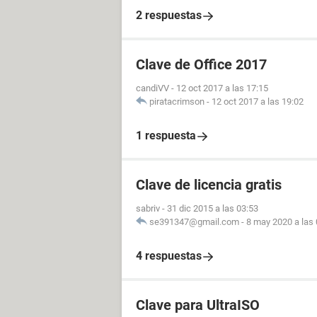
2 respuestas
Clave de Office 2017
candiVV
-
12 oct 2017 a las 17:15
piratacrimson
-
12 oct 2017 a las 19:02
1 respuesta
Clave de licencia gratis
sabriv
-
31 dic 2015 a las 03:53
se391347@gmail.com
-
8 may 2020 a las 
4 respuestas
Clave para UltraISO