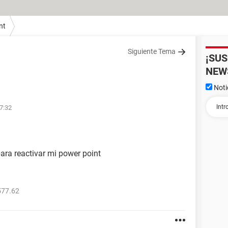
nt
Siguiente Tema
¡SU
NEW
Noti
17:32
para reactivar mi power point
577.62