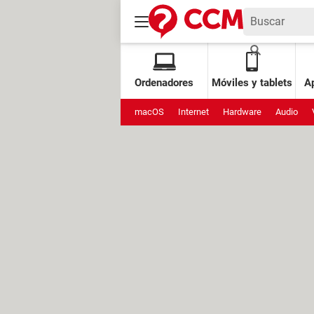
Ordenadores
Móviles y tablets
Ap
macOS
Internet
Hardware
Audio