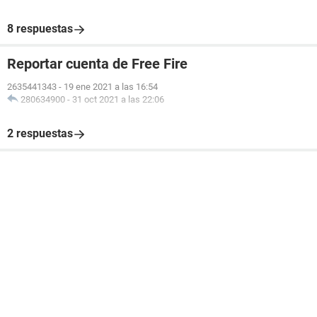
8 respuestas
Reportar cuenta de Free Fire
2635441343
-
19 ene 2021 a las 16:54
280634900
-
31 oct 2021 a las 22:06
2 respuestas