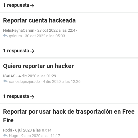
1 respuesta
Reportar cuenta hackeada
NelisReynaOshun
-
28 oct 2022 a las 22:47
gslaura
-
30 oct 2022 a las 05:33
1 respuesta
Quiero reportar un hacker
ISAIAS
-
4 dic 2020 a las 01:29
carloslopezjurado
-
4 dic 2020 a las 12:26
1 respuesta
Reportar por usar hack de trasportación en Free
Fire
Rodri
-
6 jul 2020 a las 07:14
Hugo
-
9 sep 2020 a las 11:17