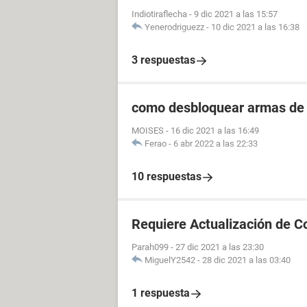
Indiotiraflecha
-
9 dic 2021 a las 15:57
Yenerodriguezz
-
10 dic 2021 a las 16:38
3 respuestas
como desbloquear armas de 
MOISES
-
16 dic 2021 a las 16:49
Ferao
-
6 abr 2022 a las 22:33
10 respuestas
Requiere Actualización de Co
Parah099
-
27 dic 2021 a las 23:30
MiguelY2542
-
28 dic 2021 a las 03:40
1 respuesta