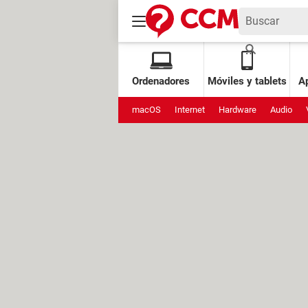
Ordenadores
Móviles y tablets
Ap
macOS
Internet
Hardware
Audio