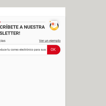
SCRÍBETE A NUESTRA
SLETTER!
cias
Ver un ejemplo