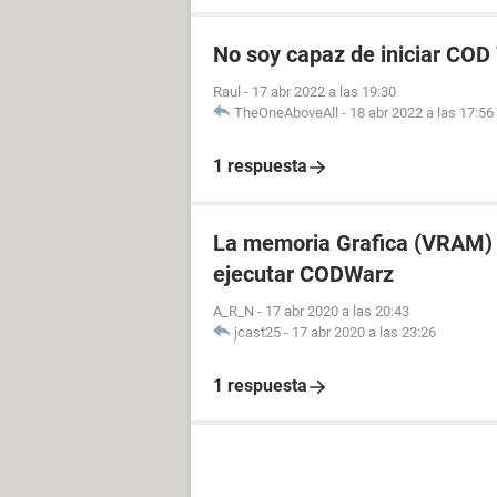
No soy capaz de iniciar CO
Raul
-
17 abr 2022 a las 19:30
TheOneAboveAll
-
18 abr 2022 a las 17:56
1 respuesta
La memoria Grafica (VRAM) 
ejecutar CODWarz
A_R_N
-
17 abr 2020 a las 20:43
jcast25
-
17 abr 2020 a las 23:26
1 respuesta