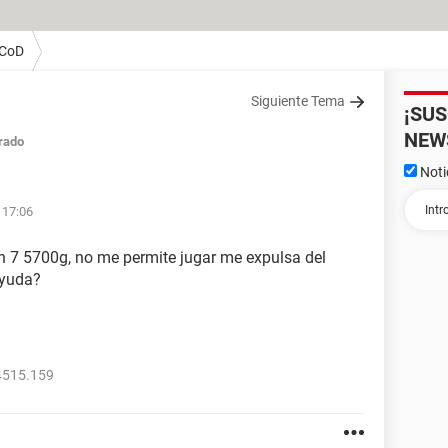
 CoD
Siguiente Tema
¡SU
NEW
rado
Noti
 17:06
n 7 5700g, no me permite jugar me expulsa del
ayuda?
4515.159