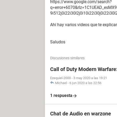
https://www.google.com/search?
q=error+6070&rlz=1C1UEAD_esMX9
9i512j0i22i30l2j0i10i22i30j0i22i3
Ahí hay varios videos que te explica
Saludos
Discusiones similares
Call of Duty Modern Warfar
Ezequiel-2000
-
3 may 2020 a las 19:21
Michael
-
6 jun 2020 a las 22:56
1 respuesta
Chat de Audio en warzone