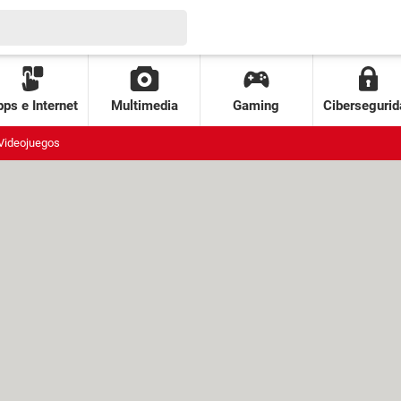
ps e Internet
Multimedia
Gaming
Cibersegurid
Videojuegos