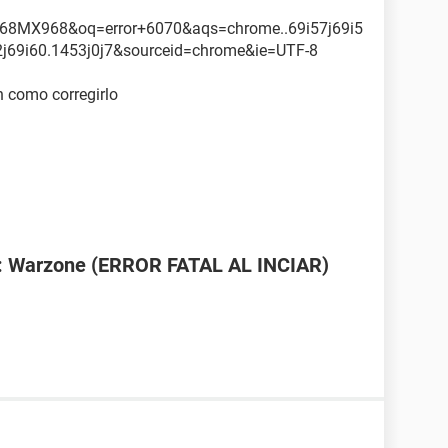
68MX968&oq=error+6070&aqs=chrome..69i57j69i5
0l2j69i60.1453j0j7&sourceid=chrome&ie=UTF-8
n como corregirlo
e: Warzone (ERROR FATAL AL INCIAR)