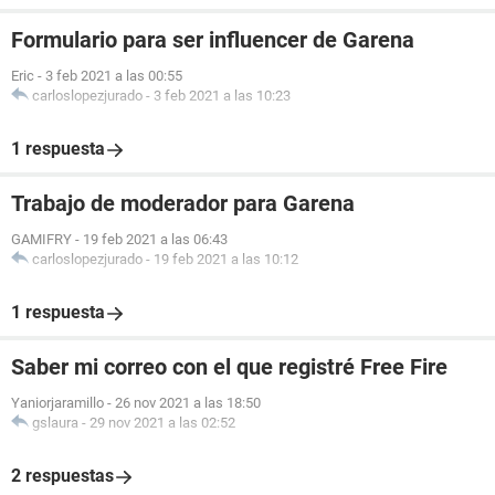
Formulario para ser influencer de Garena
Eric
-
3 feb 2021 a las 00:55
carloslopezjurado
-
3 feb 2021 a las 10:23
1 respuesta
Trabajo de moderador para Garena
GAMIFRY
-
19 feb 2021 a las 06:43
carloslopezjurado
-
19 feb 2021 a las 10:12
1 respuesta
Saber mi correo con el que registré Free Fire
Yaniorjaramillo
-
26 nov 2021 a las 18:50
gslaura
-
29 nov 2021 a las 02:52
2 respuestas