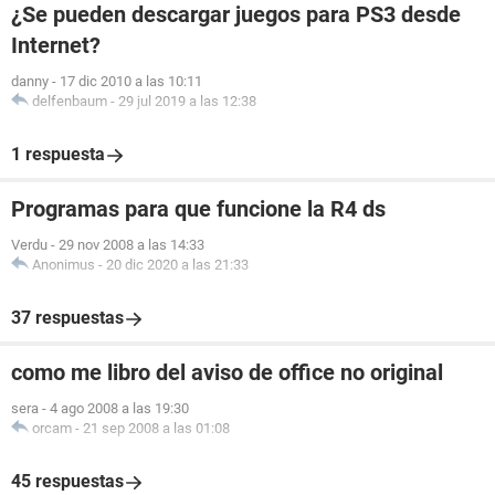
¿Se pueden descargar juegos para PS3 desde
Internet?
danny
-
17 dic 2010 a las 10:11
delfenbaum
-
29 jul 2019 a las 12:38
1 respuesta
Programas para que funcione la R4 ds
Verdu
-
29 nov 2008 a las 14:33
Anonimus
-
20 dic 2020 a las 21:33
37 respuestas
como me libro del aviso de office no original
sera
-
4 ago 2008 a las 19:30
orcam
-
21 sep 2008 a las 01:08
45 respuestas