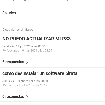
Saludos.
Discusiones similares
NO PUEDO ACTUALIZAR MI PS3
kanito66
-
18 jul 2020 a las 03:51
Alexander
-
9 mar 2021 a las 23:29
6 respuestas
como desinstalar un software pirata
JULIANA
-
30 ene 2009 a las 20:03
juan_dj
-
3 oct 2010 a las 20:12
6 respuestas