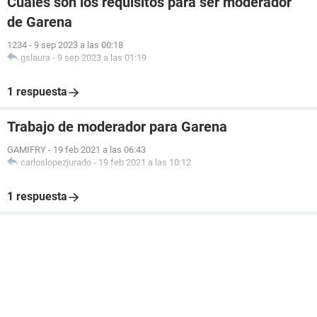
Cuáles son los requisitos para ser moderador
de Garena
1234
-
9 sep 2023 a las 00:18
gslaura
-
9 sep 2023 a las 01:19
1 respuesta
Trabajo de moderador para Garena
GAMIFRY
-
19 feb 2021 a las 06:43
carloslopezjurado
-
19 feb 2021 a las 10:12
1 respuesta