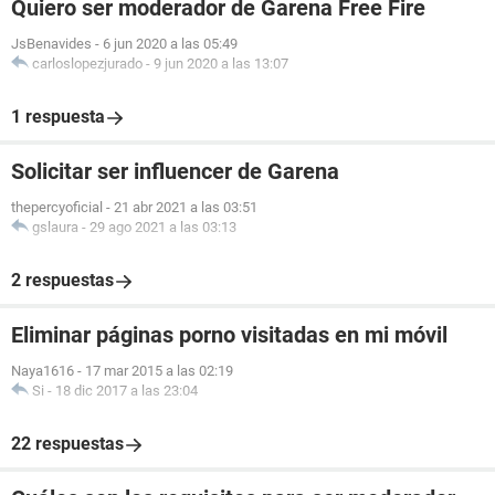
Quiero ser moderador de Garena Free Fire
JsBenavides
-
6 jun 2020 a las 05:49
carloslopezjurado
-
9 jun 2020 a las 13:07
1 respuesta
Solicitar ser influencer de Garena
thepercyoficial
-
21 abr 2021 a las 03:51
gslaura
-
29 ago 2021 a las 03:13
2 respuestas
Eliminar páginas porno visitadas en mi móvil
Naya1616
-
17 mar 2015 a las 02:19
Si
-
18 dic 2017 a las 23:04
22 respuestas