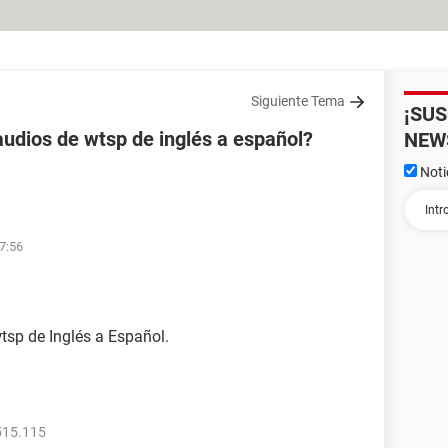
Siguiente Tema
¡SU
audios de wtsp de inglés a español?
NEW
Noti
17:56
tsp de Inglés a Español.
515.115