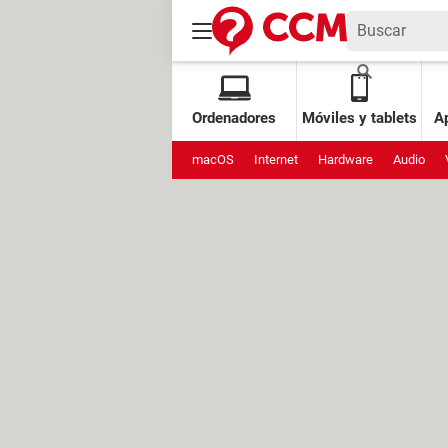
Ordenadores
Móviles y tablets
Ap
macOS
Internet
Hardware
Audio