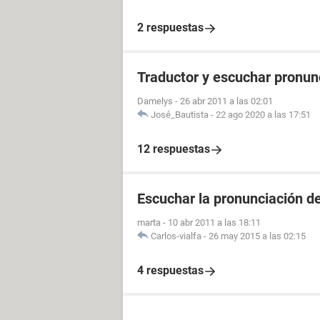
2 respuestas
Traductor y escuchar pronun
Damelys
-
26 abr 2011 a las 02:01
José_Bautista
-
22 ago 2020 a las 17:51
12 respuestas
Escuchar la pronunciación de
marta
-
10 abr 2011 a las 18:11
Carlos-vialfa
-
26 may 2015 a las 02:15
4 respuestas