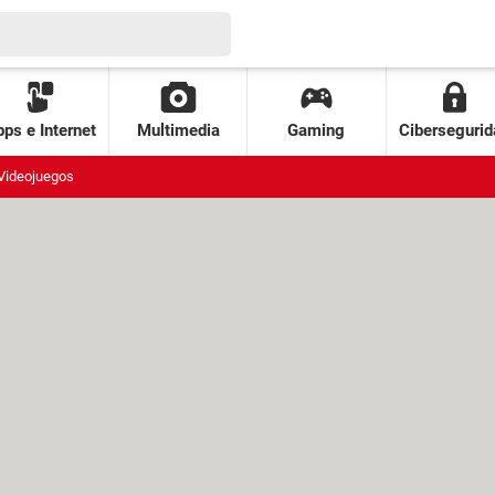
ps e Internet
Multimedia
Gaming
Cibersegurid
Videojuegos