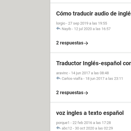
Cómo traducir audio de inglé
lorgio
-
27 sep 2019 a las 19:55
Nayib
-
12 jul 2020 a las 16:57
2 respuestas
Traductor Inglés-español co
aravinc
-
14 jun 2017 a las 08:48
Carlos-vialfa
-
18 jun 2017 a las 23:11
2 respuestas
voz ingles a texto español
porque1
-
22 feb 2016 a las 17:28
abc12
-
30 oct 2020 a las 02:29