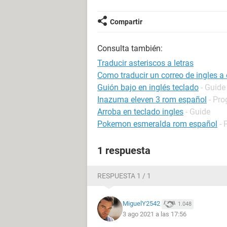
Compartir
Consulta también:
Traducir asteriscos a letras
Como traducir un correo de ingles a
Guión bajo en inglés teclado
- Guide
Inazuma eleven 3 rom español
- Pro
Arroba en teclado ingles
- Guide
Pokemon esmeralda rom español
- 
1 respuesta
RESPUESTA 1 / 1
MiguelY2542
1.048
3 ago 2021 a las 17:56