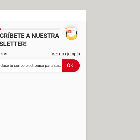
SCRÍBETE A NUESTRA
SLETTER!
cias
Ver un ejemplo