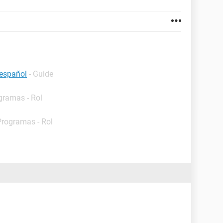
 español
- Guide
gramas - Rol
Programas - Rol