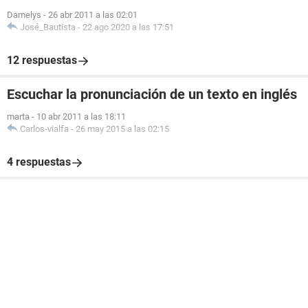
Damelys
-
26 abr 2011 a las 02:01
José_Bautista
-
22 ago 2020 a las 17:51
12 respuestas
Escuchar la pronunciación de un texto en inglés
marta
-
10 abr 2011 a las 18:11
Carlos-vialfa
-
26 may 2015 a las 02:15
4 respuestas