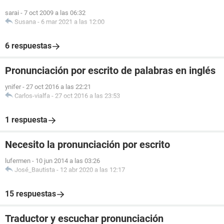
sarai
-
7 oct 2009 a las 06:32
Susana
-
6 mar 2021 a las 12:00
6 respuestas
Pronunciación por escrito de palabras en inglés
ynifer
-
27 oct 2016 a las 22:21
Carlos-vialfa
-
27 oct 2016 a las 23:53
1 respuesta
Necesito la pronunciación por escrito
lufermen
-
10 jun 2014 a las 03:26
José_Bautista
-
12 abr 2020 a las 12:17
15 respuestas
Traductor y escuchar pronunciación