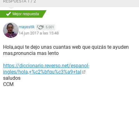
RESPUESTA 1 / 2
Mejor respuesta
mayestik
5.001
14 jun 2017 a las 15:48
Hola,aqui te dejo unas cuantas web que quizás te ayuden
mas,pronuncia mas lento
https://diccionario.reverso.net/espanol-
ingles/hola,+%c2%bfqu%c3%a9+tal
saludos
CCM