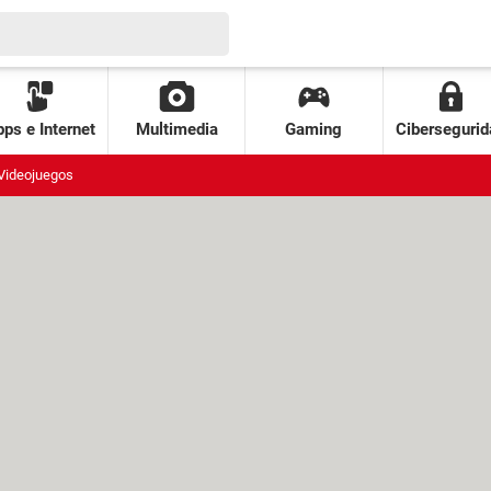
ps e Internet
Multimedia
Gaming
Cibersegurid
Videojuegos