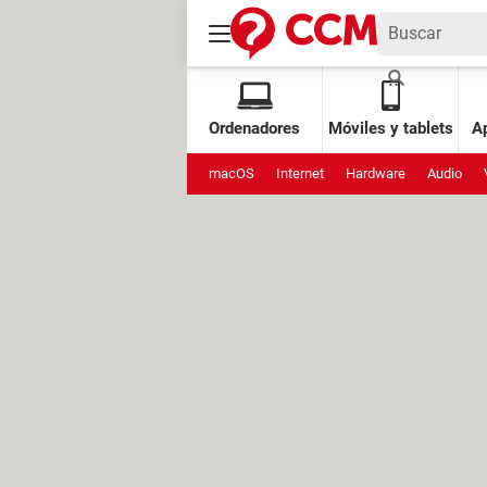
Ordenadores
Móviles y tablets
Ap
macOS
Internet
Hardware
Audio