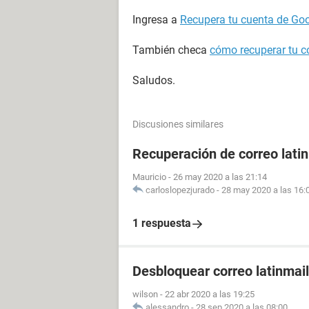
Ingresa a
Recupera tu cuenta de Go
También checa
cómo recuperar tu c
Saludos.
Discusiones similares
Recuperación de correo lati
Mauricio
-
26 may 2020 a las 21:14
carloslopezjurado
-
28 may 2020 a las 16:
1 respuesta
Desbloquear correo latinmail
wilson
-
22 abr 2020 a las 19:25
alessandro
-
28 sep 2020 a las 08:00