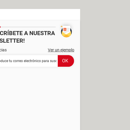
SCRÍBETE A NUESTRA
SLETTER!
cias
Ver un ejemplo