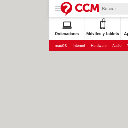
Ordenadores
Móviles y tablets
Ap
macOS
Internet
Hardware
Audio