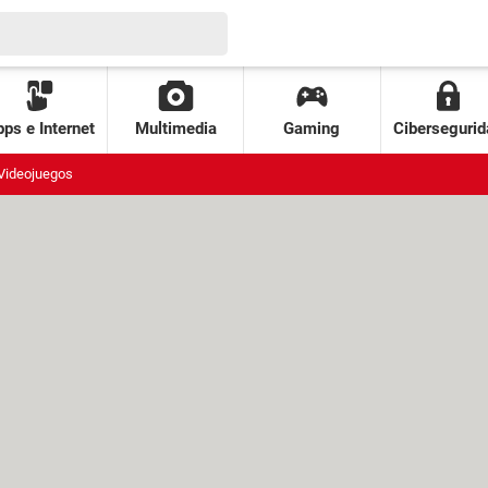
ps e Internet
Multimedia
Gaming
Cibersegurid
Videojuegos