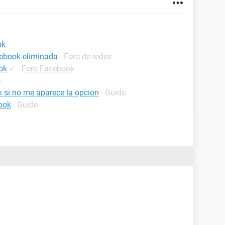
ok
cebook eliminada
-
Foro de redes
ok
✓
-
Foro Facebook
e
 si no me aparece la opcion
- Guide
ook
- Guide