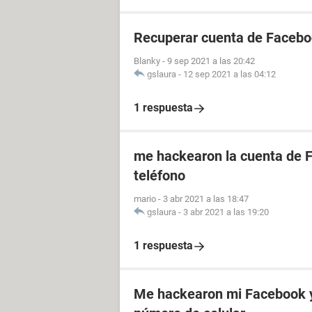
Recuperar cuenta de Faceboo
Blanky
-
9 sep 2021 a las 20:42
gslaura
-
12 sep 2021 a las 04:12
1 respuesta
me hackearon la cuenta de 
teléfono
mario
-
3 abr 2021 a las 18:47
gslaura
-
3 abr 2021 a las 19:20
1 respuesta
Me hackearon mi Facebook y