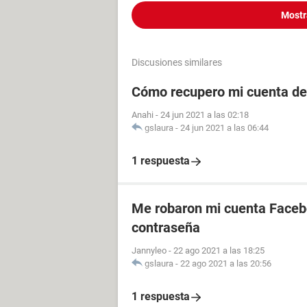
Mostr
Discusiones similares
Cómo recupero mi cuenta de
Anahi
-
24 jun 2021 a las 02:18
gslaura
-
24 jun 2021 a las 06:44
1 respuesta
Me robaron mi cuenta Facebo
contraseña
Jannyleo
-
22 ago 2021 a las 18:25
gslaura
-
22 ago 2021 a las 20:56
1 respuesta