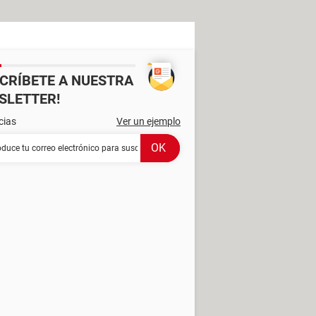
SCRÍBETE A NUESTRA
SLETTER!
cias
Ver un ejemplo