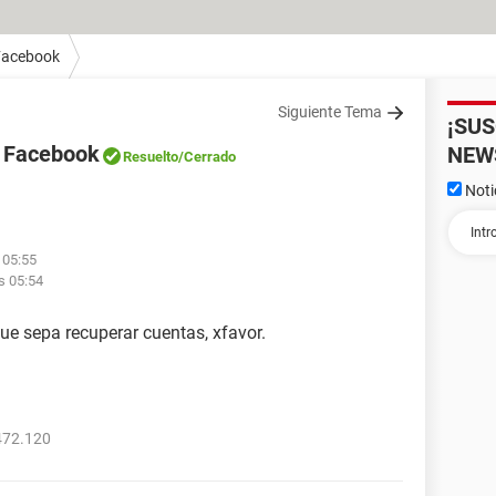
Facebook
Siguiente Tema
¡SU
e Facebook
NEW
Resuelto
/Cerrado
Noti
s 05:55
as 05:54
ue sepa recuperar cuentas, xfavor.
472.120