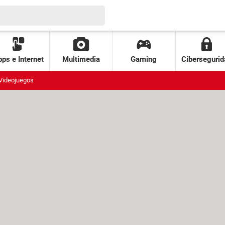
ps e Internet
Multimedia
Gaming
Cibersegurid
Videojuegos