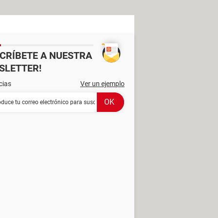
SCRÍBETE A NUESTRA
SLETTER!
cias
Ver un ejemplo