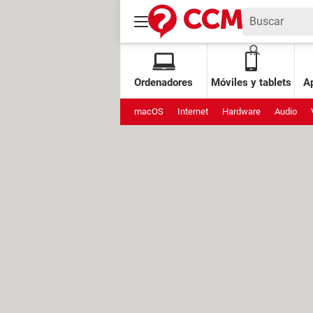
Ordenadores
Móviles y tablets
Ap
macOS
Internet
Hardware
Audio