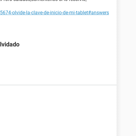
5674-olvide-la-clave-de-inicio-de-mi-tablet#answers
lvidado