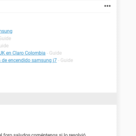
amsung
 Guide
uide
UK en Claro Colombia
- Guide
ón de encendido samsung j7
- Guide
 foro saludos,coméntenos si lo resolvió,