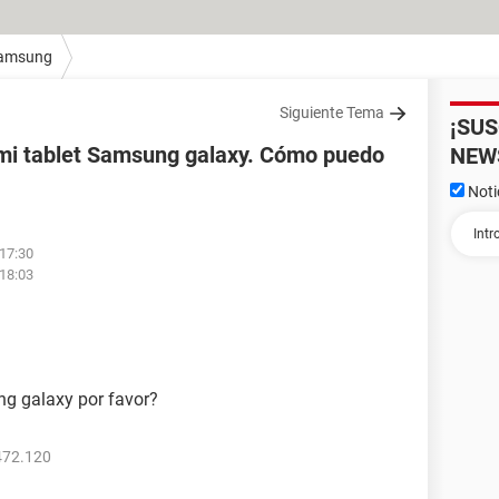
amsung
Siguiente Tema
¡SU
e mi tablet Samsung galaxy. Cómo puedo
NEW
Noti
 17:30
 18:03
g galaxy por favor?
472.120