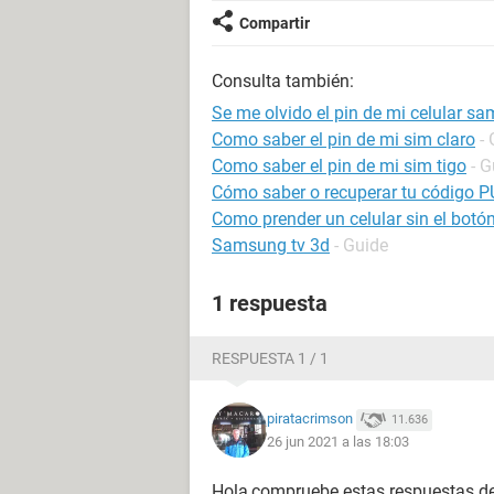
Compartir
Consulta también:
Se me olvido el pin de mi celular s
Como saber el pin de mi sim claro
-
Como saber el pin de mi sim tigo
- G
Cómo saber o recuperar tu código P
Como prender un celular sin el bot
Samsung tv 3d
- Guide
1 respuesta
RESPUESTA 1 / 1
piratacrimson
11.636
26 jun 2021 a las 18:03
Hola,compruebe estas respuestas del