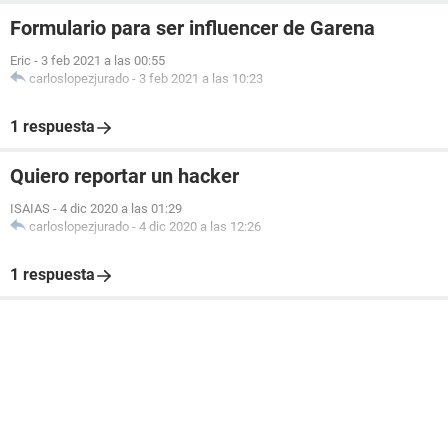
Formulario para ser influencer de Garena
Eric
-
3 feb 2021 a las 00:55
carloslopezjurado
-
3 feb 2021 a las 10:23
1 respuesta
Quiero reportar un hacker
ISAIAS
-
4 dic 2020 a las 01:29
carloslopezjurado
-
4 dic 2020 a las 12:26
1 respuesta