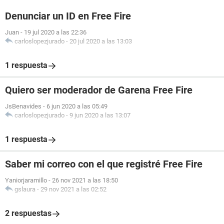
Denunciar un ID en Free Fire
Juan
-
19 jul 2020 a las 22:36
carloslopezjurado
-
20 jul 2020 a las 13:03
1 respuesta
Quiero ser moderador de Garena Free Fire
JsBenavides
-
6 jun 2020 a las 05:49
carloslopezjurado
-
9 jun 2020 a las 13:07
1 respuesta
Saber mi correo con el que registré Free Fire
Yaniorjaramillo
-
26 nov 2021 a las 18:50
gslaura
-
29 nov 2021 a las 02:52
2 respuestas