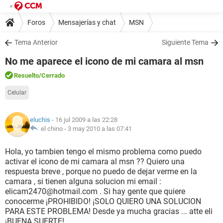
Foros
Mensajerías y chat
MSN
Tema Anterior
Siguiente Tema
No me aparece el icono de mi camara al msn
Resuelto
/Cerrado
Celular
eluchis
- 16 jul 2009 a las 22:28
el chino -
3 may 2010 a las 07:41
Hola, yo tambien tengo el mismo problema como puedo
activar el icono de mi camara al msn ?? Quiero una
respuesta breve , porque no puedo de dejar verme en la
camara , si tienen alguna solucion mi email :
elicam2470@hotmail.com . Si hay gente que quiere
conocerme ¡PROHIBIDO! ¡SOLO QUIERO UNA SOLUCION
PARA ESTE PROBLEMA! Desde ya mucha gracias ... atte eli
¡BUENA SUERTE!