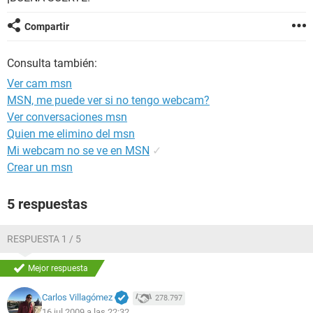
Compartir
Consulta también:
Ver cam msn
MSN, me puede ver si no tengo webcam?
Ver conversaciones msn
Quien me elimino del msn
Mi webcam no se ve en MSN
✓
Crear un msn
5 respuestas
RESPUESTA 1 / 5
Mejor respuesta
Carlos Villagómez
278.797
16 jul 2009 a las 22:32