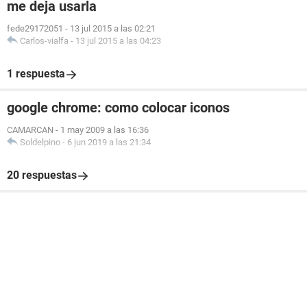
me deja usarla
fede29172051
-
13 jul 2015 a las 02:21
Carlos-vialfa
-
13 jul 2015 a las 04:23
1 respuesta
google chrome: como colocar iconos
CAMARCAN
-
1 may 2009 a las 16:36
Soldelpino
-
6 jun 2019 a las 21:34
20 respuestas