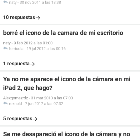
naty
-
30 nov 2011 a las 18:38
10 respuestas
borré el icono de la camara de mi escritorio
naty
-
9 feb 2012 a las 01:00
terricola
-
19 jul 2012 a las 00:16
1 respuesta
Ya no me aparece el icono de la cámara en mi
iPad 2, que hago?
Alexgomezrdz
-
31 mar 2013 a las 07:00
rexnold
-
7 jun 2017 a las 07:32
5 respuestas
Se me desapareció el icono de la cámara y no