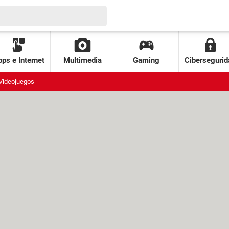
ps e Internet
Multimedia
Gaming
Cibersegurid
Videojuegos