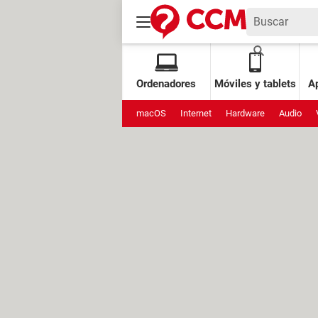
Ordenadores
Móviles y tablets
Ap
macOS
Internet
Hardware
Audio