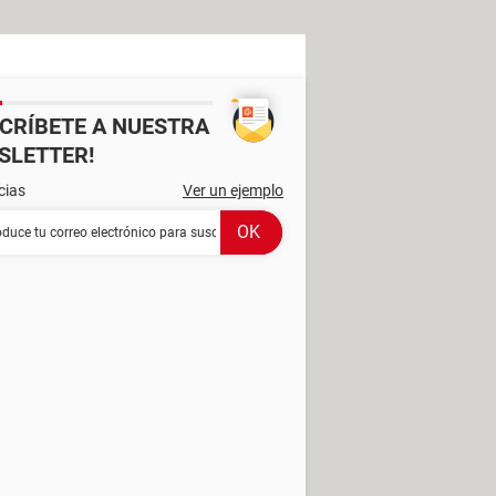
SCRÍBETE A NUESTRA
SLETTER!
cias
Ver un ejemplo