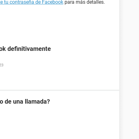
ste tu contraseña de Facebook
para más detalles.
ok definitivamente
23
io de una llamada?