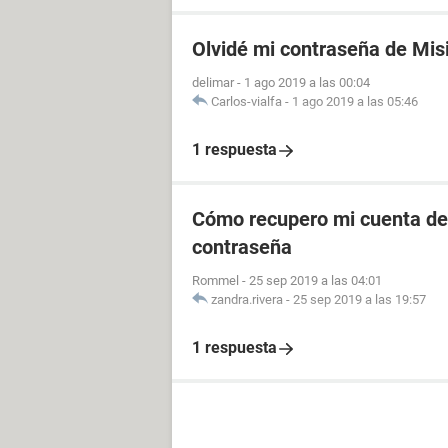
Olvidé mi contraseña de Mis
delimar
-
1 ago 2019 a las 00:04
Carlos-vialfa
-
1 ago 2019 a las 05:46
1 respuesta
Cómo recupero mi cuenta de 
contraseña
Rommel
-
25 sep 2019 a las 04:01
zandra.rivera
-
25 sep 2019 a las 19:57
1 respuesta