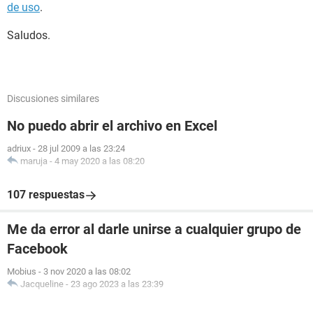
de uso
.
Saludos.
Discusiones similares
No puedo abrir el archivo en Excel
adriux
-
28 jul 2009 a las 23:24
maruja
-
4 may 2020 a las 08:20
107 respuestas
Me da error al darle unirse a cualquier grupo de
Facebook
Mobius
-
3 nov 2020 a las 08:02
Jacqueline
-
23 ago 2023 a las 23:39